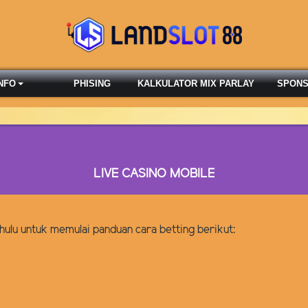
NFO
PHISING
KALKULATOR MIX PARLAY
SPON
LIVE CASINO MOBILE
ahulu untuk memulai panduan cara betting berikut: