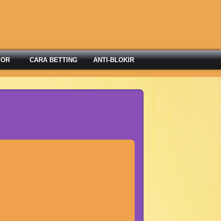
SOR
CARA BETTING
ANTI-BLOKIR