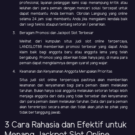
profesional, layanan pelanggan kami siap menampung kritik atau
keluhan dari para pemain dengan mencari solusi tercepat untuk
dapat membantu Anda bermain. Obrolan Langsung yang online
selama 24 jam siap membantu Anda jika mengalami kendala baik
dari segi teknis ataupun tentang setoran / penarikan.
Beragam Promosi dan Jackpot Slot Terbesar
Melihat dari kumpulan situs judi slot online terpercaya,
LANDSLOT88 memberikan promosi terbesar yang dapat Anda
klaim baik bagi anggota baru atau anggota lama yang telah
bergabung. Promosi yang diberikan tidak hanya janji, di mana para
pemain dapat mengklaimnya dengan syarat yang wajar.
Keamanan dan Kenyamanan Anggota Merupakan Prioritas
Situs judi slot online terpercaya pastinya akan memberikan
keamanan dan kenyamanan bagi para pemain dalam melakukan
taruhan. Bukan hanya soal anggota melakukan setoran tetapi lebih
menjaga anggota dari data yang tidak tersebar dan kenyamanan
dari para pemain dalam melakukan taruhan. Data dari para pemain
akan terenkripsi secara aman dan tidak akan jatuh ke pihak yang
tidak bertanggung jawab.
3 Cara Rahasia dan Efektif untuk