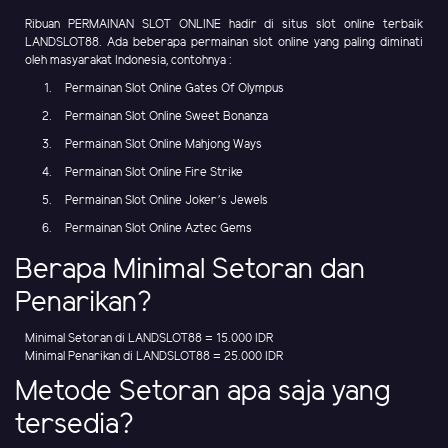
Ribuan PERMAINAN SLOT ONLINE hadir di situs slot online terbaik
LANDSLOT88. Ada beberapa permainan slot online yang paling diminati
oleh masyarakat Indonesia, contohnya :
Permainan Slot Online Gates Of Olympus
Permainan Slot Online Sweet Bonanza
Permainan Slot Online Mahjong Ways
Permainan Slot Online Fire Strike
Permainan Slot Online Joker's Jewels
Permainan Slot Online Aztec Gems
Berapa Minimal Setoran dan
Penarikan?
Minimal Setoran di LANDSLOT88 = 15.000 IDR
Minimal Penarikan di LANDSLOT88 = 25.000 IDR
Metode Setoran apa saja yang
tersedia?