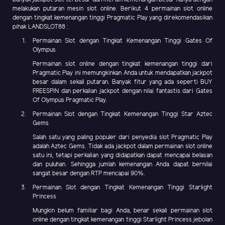
melakukan putaran mesin slot online. Berikut 4 permainan slot online
dengan tingkat kemenangan tinggi Pragmatic Play yang direkomendasikan
pihak LANDSLOT88 :
Permainan Slot dengan Tingkat Kemenangan Tinggi Gates Of
Olympus
Permainan slot online dengan tingkat kemenangan tinggi dari
Pragmatic Play ini memungkinkan Anda untuk mendapatkan jackpot
besar dalam sekali putaran. Banyak fitur yang ada seperti BUY
FREESPIN dan perkalian jackpot dengan nilai fantastis dari Gates
Of Olympus Pragmatic Play.
Permainan Slot dengan Tingkat Kemenangan Tinggi Star Aztec
Gems
Salah satu yang paling populer dari penyedia slot Pragmatic Play
adalah Aztec Gems. Tidak ada jackpot dalam permainan slot online
satu ini, tetapi perkalian yang didapatkan dapat mencapai belasan
dan puluhan. Sehingga jumlah kemenangan Anda dapat bernilai
sangat besar dengan RTP mencapai 90%.
Permainan Slot dengan Tingkat Kemenangan Tinggi Starlight
Princess
Mungkin belum familiar bagi Anda, benar sekali permainan slot
online dengan tingkat kemenangan tinggi Starlight Princess jebolan