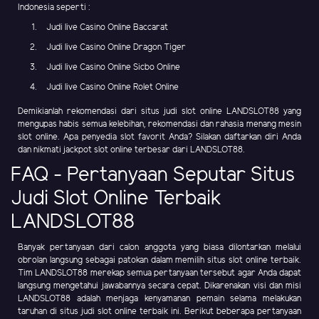
Indonesia seperti :
Judi live Casino Online Baccarat
Judi live Casino Online Dragon Tiger
Judi live Casino Online Sicbo Online
Judi live Casino Online Rolet Online
Demikianlah rekomendasi dari situs judi slot online LANDSLOT88 yang
mengupas habis semua kelebihan, rekomendasi dan rahasia menang mesin
slot online. Apa penyedia slot favorit Anda? Silakan daftarkan diri Anda
dan nikmati jackpot slot online terbesar dari LANDSLOT88.
FAQ - Pertanyaan Seputar Situs
Judi Slot Online Terbaik
LANDSLOT88
Banyak pertanyaan dari calon anggota yang biasa dilontarkan melalui
obrolan langsung sebagai patokan dalam memilih situs slot online terbaik.
Tim LANDSLOT88 merekap semua pertanyaan tersebut agar Anda dapat
langsung mengetahui jawabannya secara cepat. Dikarenakan visi dan misi
LANDSLOT88 adalah menjaga kenyamanan pemain selama melakukan
taruhan di situs judi slot online terbaik ini. Berikut beberapa pertanyaan