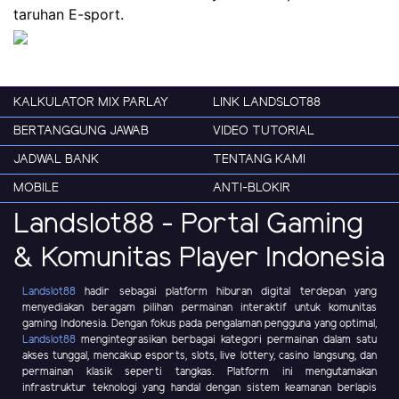
taruhan E-sport.
KALKULATOR MIX PARLAY
LINK LANDSLOT88
BERTANGGUNG JAWAB
VIDEO TUTORIAL
JADWAL BANK
TENTANG KAMI
MOBILE
ANTI-BLOKIR
Landslot88 - Portal Gaming
& Komunitas Player Indonesia
Landslot88
hadir sebagai platform hiburan digital terdepan yang
menyediakan beragam pilihan permainan interaktif untuk komunitas
gaming Indonesia. Dengan fokus pada pengalaman pengguna yang optimal,
Landslot88
mengintegrasikan berbagai kategori permainan dalam satu
akses tunggal, mencakup esports, slots, live lottery, casino langsung, dan
permainan klasik seperti tangkas. Platform ini mengutamakan
infrastruktur teknologi yang handal dengan sistem keamanan berlapis