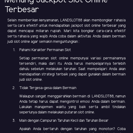
Menang Jackpot Slot Online
Terbesar
Selain memberikan kenyamanan, LANDSLOT88 akan membongkar rahasia
serta cara efektif untuk mendapatkan jackpot slot online terbesar yang
dapat mencapai miliaran rupiah. Mari kita bongkar cara-cara efektif
serta rahasia yang wajib Anda coba dalam aktivitas Anda dalam bermain
judi slot online agar semakin menguntungkan :
Pahami Karakter Permainan Slot
Setiap permainan slot online mempunyai variasi permainannya
tersendiri, maka dari itu Anda harus mempelajarinya terlebih
dahulu sebelum melakukan taruhan. Saat mempelajari Anda akan
mendapatkan strategi terbaik yang dapat gunakan dalam bermain
judi slot online.
Tidak Tergesa-gesa dalam Bermain
Walaupun sangat menggairahkan bermain di LANDSLOT88, namun
Anda tetap harus dapat mengontrol emosi Anda dalam bermain.
Lakukan manajemen waktu yang baik serta ambil tindakan
seperlunya dalam melakukan putaran slot online.
Main dengan Campuran Taruhan Kecil dan Taruhan Besar
Apakah Anda bertaruh dengan taruhan yang monoton? Coba