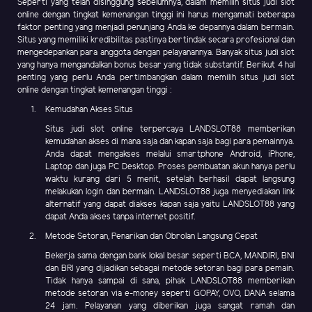
Seperti yang telah disinggung sebelumnya, dalam memilih situs judi slot
online dengan tingkat kemenangan tinggi ini harus mengamati beberapa
faktor penting yang menjadi penunjang Anda ke depannya dalam bermain.
Situs yang memiliki kredibilitas pastinya bertindak secara profesional dan
mengedepankan para anggota dengan pelayanannya. Banyak situs judi slot
yang hanya mengandalkan bonus besar yang tidak substantif. Berikut 4 hal
penting yang perlu Anda pertimbangkan dalam memilih situs judi slot
online dengan tingkat kemenangan tinggi :
Kemudahan Akses Situs
Situs judi slot online terpercaya LANDSLOT88 memberikan
kemudahan akses di mana saja dan kapan saja bagi para pemainnya.
Anda dapat mengakses melalui smartphone Android, iPhone,
Laptop dan juga PC Desktop. Proses pembuatan akun hanya perlu
waktu kurang dari 5 menit, setelah berhasil dapat langsung
melakukan login dan bermain. LANDSLOT88 juga menyediakan link
alternatif yang dapat diakses kapan saja yaitu LANDSLOT88 yang
dapat Anda akses tanpa internet positif.
Metode Setoran, Penarikan dan Obrolan Langsung Cepat
Bekerja sama dengan bank lokal besar seperti BCA, MANDIRI, BNI
dan BRI yang dijadikan sebagai metode setoran bagi para pemain.
Tidak hanya sampai di sana, pihak LANDSLOT88 memberikan
metode setoran via e-money seperti GOPAY, OVO, DANA selama
24 jam. Pelayanan yang diberikan juga sangat ramah dan