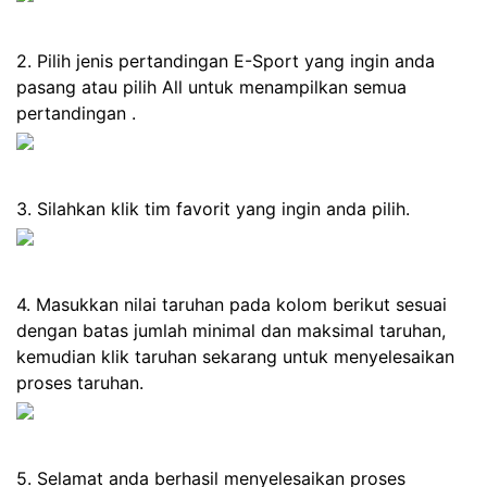
2. Pilih jenis pertandingan E-Sport yang ingin anda
pasang atau pilih All untuk menampilkan semua
pertandingan .
3. Silahkan klik tim favorit yang ingin anda pilih.
4. Masukkan nilai taruhan pada kolom berikut sesuai
dengan batas jumlah minimal dan maksimal taruhan,
kemudian klik taruhan sekarang untuk menyelesaikan
proses taruhan.
5. Selamat anda berhasil menyelesaikan proses