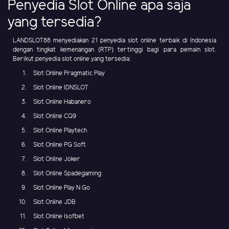
Penyedia Slot Online apa saja
yang tersedia?
LANDSLOT88 menyediakan 21 penyedia slot online terbaik di Indonesia
dengan tingkat kemenangan (RTP) tertinggi bagi para pemain slot.
Berikut penyedia slot online yang tersedia:
Slot Online Pragmatic Play
Slot Online IDNSLOT
Slot Online Habanero
Slot Online CQ9
Slot Online Playtech
Slot Online PG Soft
Slot Online Joker
Slot Online Spadegaming
Slot Online Play N Go
Slot Online JDB
Slot Online Isofbet