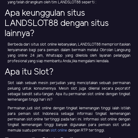
yang telah dirangkum oleh tim LANDSLOT88 seperti :
Apa keunggulan situs
LANDSLOT88 dengan situs
lainnya?
Berbeda dari situs slot online kebanyakan, LANDSLOT88 memprioritaskan
kenyamanan bagi para pemain dalam bermain melalui Obrolan Langsung
yang online 24 jam, Whatsapp yang dikelola oleh layanan pelanggan
profesional yang siap membantu Anda jika mengalami kendala.
Apa itu Slot?
Slot ialah sebuah mesin perjudian yang menciptakan sebuah permainan
peluang untuk konsumennya. Mesin slot juga dikenal secara pejoratif
sebagai bandit satu-tangan. Apa itu permainan slot online dengan tingkat
kemenangan tinggi hari ini?
Permainan judi slot online dengan tingkat kemenangan tinggi ialah istilah
para pemain slot Indonesia sebagai informasi tingkat kemenangan
permainan slot online tertinggi pada hari ini. Informasi slot online dengan
tingkat kemenangan tinggi banyak digunakan para pemain slot untuk
memulai suatu permainan
slot online
dengan RTP tertinggi.