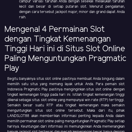
campur variasi taruhan Anda dengan sesekali melakukan taruhan
kecil dan besar di setiap putaran slot. Menurut pengalaman,
dengan cara tersebut jackpot major, minor dan grand dapat Anda
raih.
Mengenal 4 Permainan Slot
dengan Tingkat Kemenangan
Tinggi Hari ini di Situs Slot Online
Paling Menguntungkan Pragmatic
Play
Begitu banyaknya situs slot online pastinya membuat Anda bingung dalam
memilih satu situs yang memang layak untuk Anda. Para pemain slot
Indonesia Pragmatic Play pastinya menginginkan situs slot online dengan
tingkat kemenangan tinggi pada hari ini. Istilah tingkat kemenangan tinggi
dikenal sebagai situs slot online yang mempunyai win rate (RTP) tertinggi.
Semakin besar suatu RTP atau tingkat kemenangan maka semakin
menguntungkan situs slot online tersebut. Maka dari itu, pihak
LANDSLOT88 akan memberikan informasi penting kepada Anda dalam
memilih permainan slot online paling menguntungkan Pragmatic Play setiap
harinya. Keuntungan dari informasi ini memungkinkan Anda memenangkan
banyak jackpot slot terbesar dan meraih kemenangan besar hanya dengan