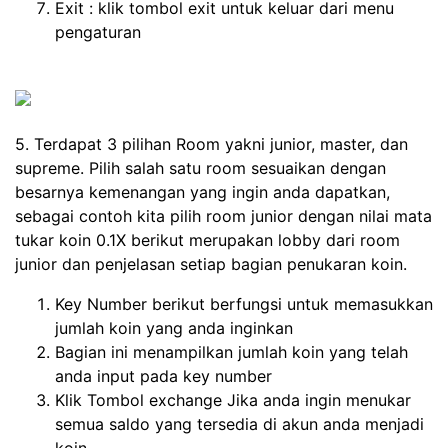
Exit : klik tombol exit untuk keluar dari menu
pengaturan
5. Terdapat 3 pilihan Room yakni junior, master, dan
supreme. Pilih salah satu room sesuaikan dengan
besarnya kemenangan yang ingin anda dapatkan,
sebagai contoh kita pilih room junior dengan nilai mata
tukar koin 0.1X berikut merupakan lobby dari room
junior dan penjelasan setiap bagian penukaran koin.
Key Number berikut berfungsi untuk memasukkan
jumlah koin yang anda inginkan
Bagian ini menampilkan jumlah koin yang telah
anda input pada key number
Klik Tombol exchange Jika anda ingin menukar
semua saldo yang tersedia di akun anda menjadi