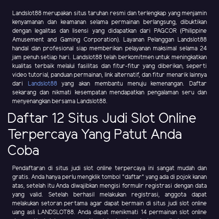
Landslot88 merupakan situs taruhan resmi dan terlengkap yang menjamin
kenyamanan dan keamanan selama permainan berlangsung, dibuktikan
dengan legalitas dan lisensi yang didapatkan dari PAGCOR (Philippine
Amusement and Gaming Corporation). Layanan Pelanggan Landslot88
handal dan profesional siap memberikan pelayanan maksimal selama 24
jam penuh setiap hari. Landslot88 telah berkomitmen untuk meningkatkan
kualitas terbaik melalui fasilitas dan fitur-fitur yang diberikan, seperti
video tutorial, panduan permainan, link alternatif, dan fitur menarik lainnya
dari
Landslot88
yang akan membantu menuju kemenangan. Daftar
sekarang dan nikmati kesempatan mendapatkan pengalaman seru dan
menyenangkan bersama Landslot88.
Daftar 12 Situs Judi Slot Online
Terpercaya Yang Patut Anda
Coba
Pendaftaran di situs judi slot online terpercaya ini sangat mudah dan
gratis. Anda hanya perlu mengklik tombol "daftar" yang ada di pojok kanan
atas, setelah itu Anda diwajibkan mengisi formulir registrasi dengan data
yang valid. Setelah berhasil melakukan registrasi, anggota dapat
melakukan setoran pertama agar dapat bermain di situs judi slot online
uang asli LANDSLOT88. Anda dapat menikmati 14 permainan slot online