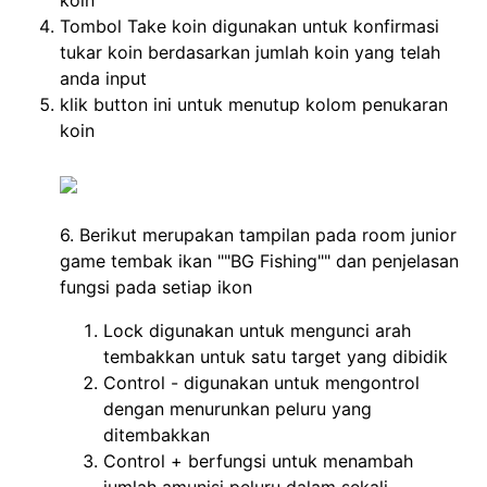
koin
Tombol Take koin digunakan untuk konfirmasi
tukar koin berdasarkan jumlah koin yang telah
anda input
klik button ini untuk menutup kolom penukaran
koin
6. Berikut merupakan tampilan pada room junior
game tembak ikan ""BG Fishing"" dan penjelasan
fungsi pada setiap ikon
Lock digunakan untuk mengunci arah
tembakkan untuk satu target yang dibidik
Control - digunakan untuk mengontrol
dengan menurunkan peluru yang
ditembakkan
Control + berfungsi untuk menambah