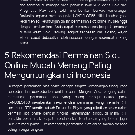
dan terkenal di kalangan para penaruh ialah Wild West Gold dari
Pragmatic Play yang telah memberikan banyak kemenangan
fantastis kepada para anggota LANDSLOT88. Nilai taruhan yang
kecil menjadi keuntungan dalam permainan slot online ini, sehingga
dengan taruhan kecil Anda dapat memenangkan jackpot terbesar
di Wild West Gold. Ranking jackpot terbesar dari Grand, Major,
Minor dapat didapatkan oleh siapapun dengan kesempatan yang
sama.
5 Rekomendasi Permainan Slot
Online Mudah Menang Paling
Menguntungkan di Indonesia
Beragam permainan slot online dengan tingkat kemenangan tinggi yang
tersedia dari penyedia berjumlah ribuan. Mungkin Anda bingung dalam
memainkan permainan apa yang paling menguntungkan, pihak
LANDSLOT88 memberikan rekomendasi permainan yang memiliki RTP
tertinggi. RTP sendiri adalah Return to Player yang dijadikan acuan dalam
bermain slot online dengan tingkat kemenangan tinggi, di mana RTP
semakin besar maka dapat mendapatkan keuntungan yang besar juga.
Berikut merupakan 5 rekomendasi permainan slot online mudah menang
paling menguntungkan: