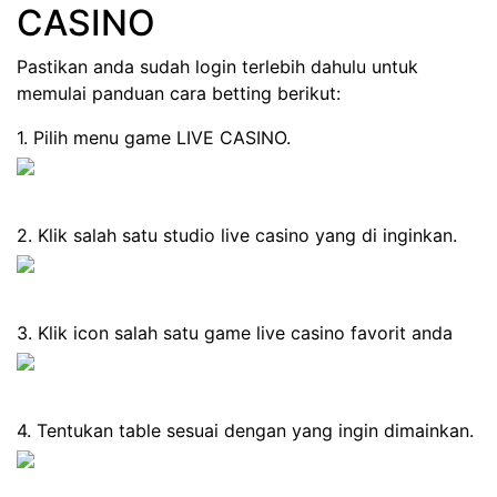
CASINO
Pastikan anda sudah login terlebih dahulu untuk
memulai panduan cara betting berikut:
1. Pilih menu game LIVE CASINO.
2. Klik salah satu studio live casino yang di inginkan.
3. Klik icon salah satu game live casino favorit anda
4. Tentukan table sesuai dengan yang ingin dimainkan.