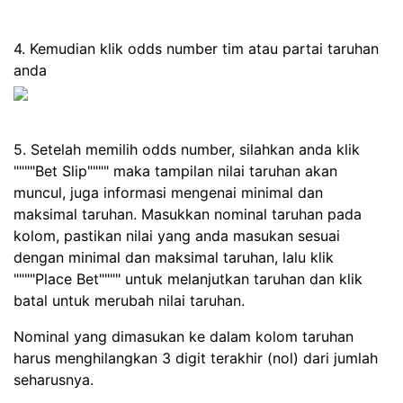
4. Kemudian klik odds number tim atau partai taruhan
anda
5. Setelah memilih odds number, silahkan anda klik
""""Bet Slip"""" maka tampilan nilai taruhan akan
muncul, juga informasi mengenai minimal dan
maksimal taruhan. Masukkan nominal taruhan pada
kolom, pastikan nilai yang anda masukan sesuai
dengan minimal dan maksimal taruhan, lalu klik
""""Place Bet"""" untuk melanjutkan taruhan dan klik
batal untuk merubah nilai taruhan.
Nominal yang dimasukan ke dalam kolom taruhan
harus menghilangkan 3 digit terakhir (nol) dari jumlah
seharusnya.