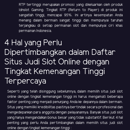
RTP tertinggi merupakan promosi yang dikeluarkan oleh produk
Idnslot Gaming. Tingkat RTP (Return to Player) di produk ini
sangatlah tinggi, mencapai 95%. Ini artinya kesempatan Anda
menang dalam bermain sangat tinggi dan mempunyai taruhan
terjangkau di setiap permainan slot dan mempunyai ciri khas
permainan Indonesia.
4 Hal yang Perlu
Dipertimbangkan dalam Daftar
Situs Judi Slot Online dengan
Tingkat Kemenangan Tinggi
Terpercaya
Seperti yang telah disinggung sebelumnya, dalam memilih situs judi slot
online dengan tingkat kemenangan tinggi ini harus mengamati beberapa
faktor penting yang menjadi penunjang Anda ke depannya dalam bermain.
Situs yang memiliki kredibilitas pastinya bertindak secara profesional dan
mengedepankan para anggota dengan pelayanannya. Banyak situs judi slot
yang hanya mengandalkan bonus besar yang tidak substantif. Berikut 4 hal
penting yang perlu Anda pertimbangkan dalam memilih situs judi slot
online dengan tingkat kemenangan tinggi :