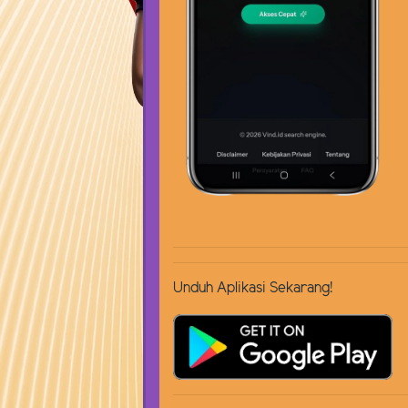
Unduh Aplikasi Sekarang!