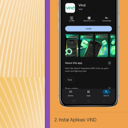
2. Instal Aplikasi VIND