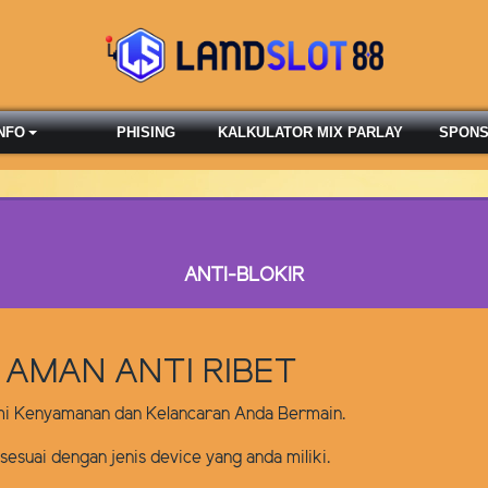
NFO
PHISING
KALKULATOR MIX PARLAY
SPON
ANTI-BLOKIR
 AMAN ANTI RIBET
mi Kenyamanan dan Kelancaran Anda Bermain.
 sesuai dengan jenis device yang anda miliki.