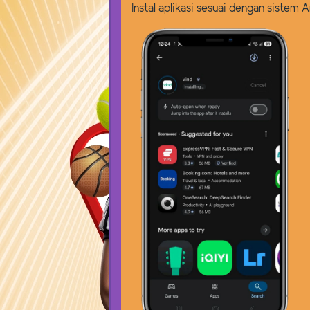
Instal aplikasi sesuai dengan siste