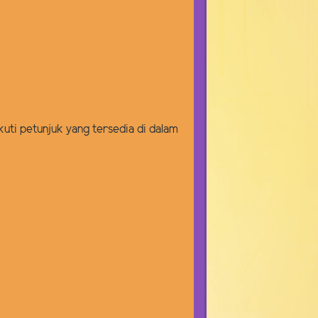
kuti petunjuk yang tersedia di dalam