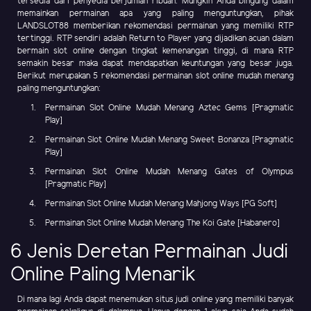
tersedia dari penyedia berjumlah ribuan. Mungkin Anda bingung dalam
memainkan permainan apa yang paling menguntungkan, pihak
LANDSLOT88 memberikan rekomendasi permainan yang memiliki RTP
tertinggi. RTP sendiri adalah Return to Player yang dijadikan acuan dalam
bermain slot online dengan tingkat kemenangan tinggi, di mana RTP
semakin besar maka dapat mendapatkan keuntungan yang besar juga.
Berikut merupakan 5 rekomendasi permainan slot online mudah menang
paling menguntungkan:
Permainan Slot Online Mudah Menang Aztec Gems [Pragmatic
Play]
Permainan Slot Online Mudah Menang Sweet Bonanza [Pragmatic
Play]
Permainan Slot Online Mudah Menang Gates of Olympus
[Pragmatic Play]
Permainan Slot Online Mudah Menang Mahjong Ways [PG Soft]
Permainan Slot Online Mudah Menang The Koi Gate [Habanero]
6 Jenis Deretan Permainan Judi
Online Paling Menarik
Di mana lagi Anda dapat menemukan situs judi online yang memiliki banyak