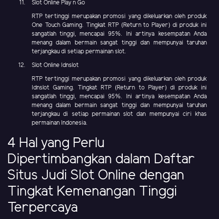
Slot Online Play n Go
RTP tertinggi merupakan promosi yang dikeluarkan oleh produk
One Touch Gaming. Tingkat RTP (Return to Player) di produk ini
sangatlah tinggi, mencapai 95%. Ini artinya kesempatan Anda
menang dalam bermain sangat tinggi dan mempunyai taruhan
terjangkau di setiap permainan slot.
Slot Online Idnslot
RTP tertinggi merupakan promosi yang dikeluarkan oleh produk
Idnslot Gaming. Tingkat RTP (Return to Player) di produk ini
sangatlah tinggi, mencapai 95%. Ini artinya kesempatan Anda
menang dalam bermain sangat tinggi dan mempunyai taruhan
terjangkau di setiap permainan slot dan mempunyai ciri khas
permainan Indonesia.
4 Hal yang Perlu
Dipertimbangkan dalam Daftar
Situs Judi Slot Online dengan
Tingkat Kemenangan Tinggi
Terpercaya