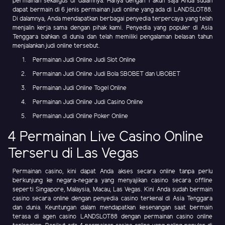
permainan sekaligus di dalamnya. Hanya dengan 1 akun saja Anda sudah
dapat bermain di 6 jenis permainan judi online yang ada di LANDSLOT88.
Di dalamnya, Anda mendapatkan berbagai penyedia terpercaya yang telah
menjalin kerja sama dengan pihak kami. Penyedia yang populer di Asia
Tenggara bahkan di dunia dan telah memiliki pengalaman belasan tahun
menjalankan judi online tersebut.
Permainan Judi Online Judi Slot Online
Permainan Judi Online Judi Bola SBOBET dan UBOBET
Permainan Judi Online Togel Online
Permainan Judi Online Judi Casino Online
Permainan Judi Online Poker Online
4 Permainan Live Casino Online
Terseru di Las Vegas
Permainan casino, kini dapat Anda akses secara online tanpa perlu
berkunjung ke negara-negara yang menyajikan casino secara offline
seperti Singapore, Malaysia, Macau, Las Vegas. Kini Anda sudah bermain
casino secara online dengan penyedia casino terkenal di Asia Tenggara
dan dunia. Keuntungan dalam mendapatkan kesenangan saat bermain
terasa di agen casino LANDSLOT88 dengan permainan casino online