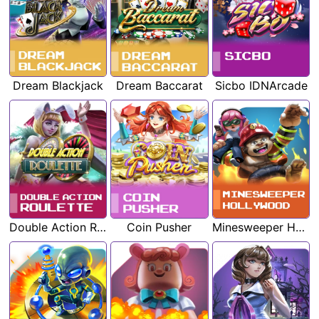
Dream Blackjack
Dream Baccarat
Sicbo IDNArcade
Double Action Roulette
Coin Pusher
Minesweeper Hollywood