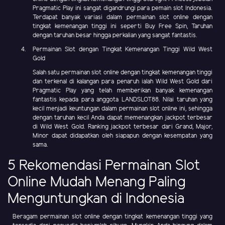
Pragmatic Play ini sangat digandrungi para pemain slot Indonesia.
Terdapat banyak variasi dalam permainan slot online dengan
tingkat kemenangan tinggi ini seperti Buy Free Spin, Taruhan
dengan taruhan besar hingga perkalian yang sangat fantastis.
Permainan Slot dengan Tingkat Kemenangan Tinggi Wild West
Gold
Salah satu permainan slot online dengan tingkat kemenangan tinggi
dan terkenal di kalangan para penaruh ialah Wild West Gold dari
Pragmatic Play yang telah memberikan banyak kemenangan
fantastis kepada para anggota LANDSLOT88. Nilai taruhan yang
kecil menjadi keuntungan dalam permainan slot online ini, sehingga
dengan taruhan kecil Anda dapat memenangkan jackpot terbesar
di Wild West Gold. Ranking jackpot terbesar dari Grand, Major,
Minor dapat didapatkan oleh siapapun dengan kesempatan yang
sama.
5 Rekomendasi Permainan Slot
Online Mudah Menang Paling
Menguntungkan di Indonesia
Beragam permainan slot online dengan tingkat kemenangan tinggi yang