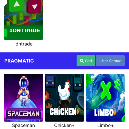
Idntrade
PRAGMATIC
Cari
Lihat Semua
Spaceman
Chicken+
Limbo+