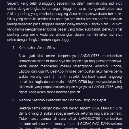
Seperti yang telah disinggung sebelumnya, dalam memilih situs judi slot
online dengan tingkat kemenangan tinggi ini harus mengamati beberapa
faktor penting yang menjadi penunjang Anda ke depannya dalam bermain.
Situs yang memiliki kredibilitas pastinya bertindak secara profesional dan
mengedepankan para anggota dengan pelayanannya. Banyak situs judi slot
yang hanya mengandalkan bonus besar yang tidak substantif. Berikut 4 hal
penting yang perlu Anda pertimbangkan dalam memilih situs judi slot
online dengan tingkat kemenangan tinggi :
Kemudahan Akses Situs
Situs judi slot online terpercaya LANDSLOT88 memberikan
kemudahan akses di mana saja dan kapan saja bagi para pemainnya.
Anda dapat mengakses melalui smartphone Android, iPhone,
Laptop dan juga PC Desktop. Proses pembuatan akun hanya perlu
waktu kurang dari 5 menit, setelah berhasil dapat langsung
melakukan login dan bermain. LANDSLOT88 juga menyediakan link
alternatif yang dapat diakses kapan saja yaitu LANDSLOT88 yang
dapat Anda akses tanpa internet positif.
Metode Setoran, Penarikan dan Obrolan Langsung Cepat
Bekerja sama dengan bank lokal besar seperti BCA, MANDIRI, BNI
dan BRI yang dijadikan sebagai metode setoran bagi para pemain.
Tidak hanya sampai di sana, pihak LANDSLOT88 memberikan
metode setoran via e-money seperti GOPAY, OVO, DANA selama