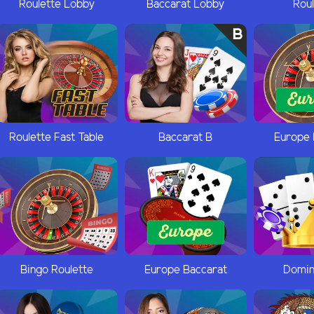
Roulette Lobby
Baccarat Lobby
Rou
Roulette Fast Table
Baccarat B
Europe 
Bingo Roulette
Europe Baccarat
Domin