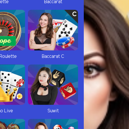
lette
Baccarat
Roulette
Baccarat C
o Live
Suwit