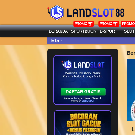
PROMO
PROMO
PROM
BERANDA
SPORTBOOK
E-SPORT
SLOT
Info :
SELAMAT DATA
Be
L