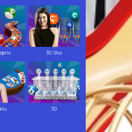
dprix
3D Shio
uniu
5D