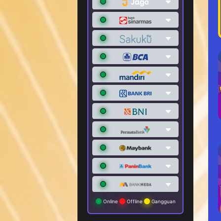
Online
Offline
Gangguan