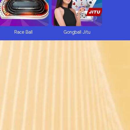
Race Ball
Gongball Jitu