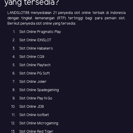
yang tersedia?
LANDSLOT88 menyediakan 21 penyedia slot online terbaik di Indonesia
dengan tingkat kemenangan (RTP) tertinggi bagi para pemain slot.
Berikut penyedia slot online yang tersedia:
Slot Online Pragmatic Play
Slot Online IDNSLOT
Slot Online Habanero
Slot Online CQ9
Slot Online Playtech
Slot Online PG Soft
Slot Online Joker
Slot Online Spadegaming
Slot Online Play N Go
Slot Online JDB
Slot Online Isofbet
Slot Online Microgaming
Slot Online Red Tiger