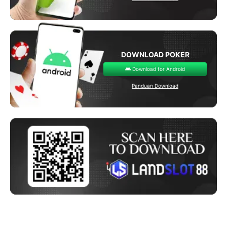
DOWNLOAD POKER
Download for Android
Panduan Download