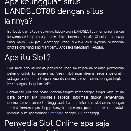
Apa keunggulan situs
LANDSLOT88 dengan situs
lainnya?
Berbeda dari situs slot online kebanyakan, LANDSLOT88 memprioritaskan
kenyamanan bagi para pemain dalam bermain melalui Obrolan Langsung
yang online 24 jam, Whatsapp yang dikelola oleh layanan pelanggan
profesional yang siap membantu Anda jika mengalami kendala.
Apa itu Slot?
Slot ialah sebuah mesin perjudian yang menciptakan sebuah permainan
peluang untuk konsumennya. Mesin slot juga dikenal secara pejoratif
sebagai bandit satu-tangan. Apa itu permainan slot online dengan tingkat
kemenangan tinggi hari ini?
Permainan judi slot online dengan tingkat kemenangan tinggi ialah istilah
para pemain slot Indonesia sebagai informasi tingkat kemenangan
permainan slot online tertinggi pada hari ini. Informasi slot online dengan
tingkat kemenangan tinggi banyak digunakan para pemain slot untuk
memulai suatu permainan
slot online
dengan RTP tertinggi.
Penyedia Slot Online apa saja