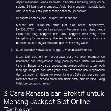
dapat membantu Anda bermain. Obrolan Langsung yang online
selama 24 jam siap membantu Anda jika mengalami kendala baik
dari segi teknis ataupun tentang setoran / penarikan.
Beragam Promosi dan Jackpot Slot Terbesar
Melihat dari kumpulan situs judi slot online terpercaya,
LANDSLOT88 memberikan promosi terbesar yang dapat Anda
klaim baik bagi anggota baru atau anggota lama yang telah
bergabung. Promosi yang diberikan tidak hanya janji, di mana para
pemain dapat mengklaimnya dengan syarat yang wajar.
Keamanan dan Kenyamanan Anggota Merupakan Prioritas
Situs judi slot online terpercaya pastinya akan memberikan
keamanan dan kenyamanan bagi para pemain dalam melakukan
taruhan. Bukan hanya soal anggota melakukan setoran tetapi lebih
menjaga anggota dari data yang tidak tersebar dan kenyamanan
dari para pemain dalam melakukan taruhan. Data dari para pemain
akan terenkripsi secara aman dan tidak akan jatuh ke pihak yang
tidak bertanggung jawab.
3 Cara Rahasia dan Efektif untuk
Menang Jackpot Slot Online
Terbesar