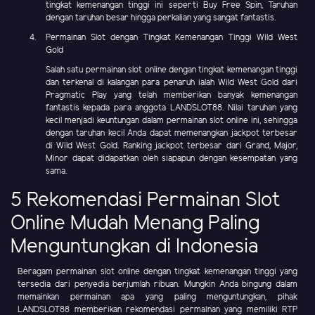
tingkat kemenangan tinggi ini seperti Buy Free Spin, Taruhan
dengan taruhan besar hingga perkalian yang sangat fantastis.
Permainan Slot dengan Tingkat Kemenangan Tinggi Wild West
Gold
Salah satu permainan slot online dengan tingkat kemenangan tinggi
dan terkenal di kalangan para penaruh ialah Wild West Gold dari
Pragmatic Play yang telah memberikan banyak kemenangan
fantastis kepada para anggota LANDSLOT88. Nilai taruhan yang
kecil menjadi keuntungan dalam permainan slot online ini, sehingga
dengan taruhan kecil Anda dapat memenangkan jackpot terbesar
di Wild West Gold. Ranking jackpot terbesar dari Grand, Major,
Minor dapat didapatkan oleh siapapun dengan kesempatan yang
sama.
5 Rekomendasi Permainan Slot
Online Mudah Menang Paling
Menguntungkan di Indonesia
Beragam permainan slot online dengan tingkat kemenangan tinggi yang
tersedia dari penyedia berjumlah ribuan. Mungkin Anda bingung dalam
memainkan permainan apa yang paling menguntungkan, pihak
LANDSLOT88 memberikan rekomendasi permainan yang memiliki RTP