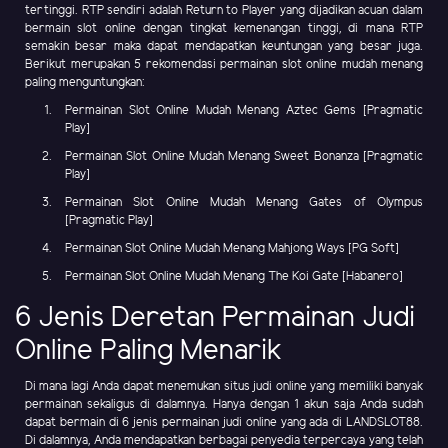
tertinggi. RTP sendiri adalah Return to Player yang dijadikan acuan dalam
bermain slot online dengan tingkat kemenangan tinggi, di mana RTP
semakin besar maka dapat mendapatkan keuntungan yang besar juga.
Berikut merupakan 5 rekomendasi permainan slot online mudah menang
paling menguntungkan:
Permainan Slot Online Mudah Menang Aztec Gems [Pragmatic
Play]
Permainan Slot Online Mudah Menang Sweet Bonanza [Pragmatic
Play]
Permainan Slot Online Mudah Menang Gates of Olympus
[Pragmatic Play]
Permainan Slot Online Mudah Menang Mahjong Ways [PG Soft]
Permainan Slot Online Mudah Menang The Koi Gate [Habanero]
6 Jenis Deretan Permainan Judi
Online Paling Menarik
Di mana lagi Anda dapat menemukan situs judi online yang memiliki banyak
permainan sekaligus di dalamnya. Hanya dengan 1 akun saja Anda sudah
dapat bermain di 6 jenis permainan judi online yang ada di LANDSLOT88.
Di dalamnya, Anda mendapatkan berbagai penyedia terpercaya yang telah