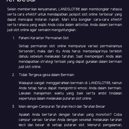
Selain memberikan kenyamanan, LANDSLOT88 akan membongkar rahasia
serta cara efektif untuk mendapatkan jackpot slot online terbesar yang
dapat mencapai miliaran rupiah. Mari kita bongkar cara-cara efektif
serta rahasia yang wajib Anda coba dalam aktivitas Anda dalam bermain
judi slot online agar semakin menguntungkan :
Pahami Karakter Permainan Slot
Setiap permainan slot online mempunyai variasi permainannya
tersendiri, maka dari itu Anda harus mempelajarinya terlebih
dahulu sebelum melakukan taruhan. Saat mempelajari Anda akan
mendapatkan strategi terbaik yang dapat gunakan dalam bermain
judi slot online.
Tidak Tergesa-gesa dalam Bermain
Walaupun sangat menggairahkan bermain di LANDSLOT88, namun
Anda tetap harus dapat mengontrol emosi Anda dalam bermain.
Lakukan manajemen waktu yang baik serta ambil tindakan
seperlunya dalam melakukan putaran slot online.
Main dengan Campuran Taruhan Kecil dan Taruhan Besar
Apakah Anda bertaruh dengan taruhan yang monoton? Coba
campur variasi taruhan Anda dengan sesekali melakukan taruhan
kecil dan besar di setiap putaran slot. Menurut pengalaman,