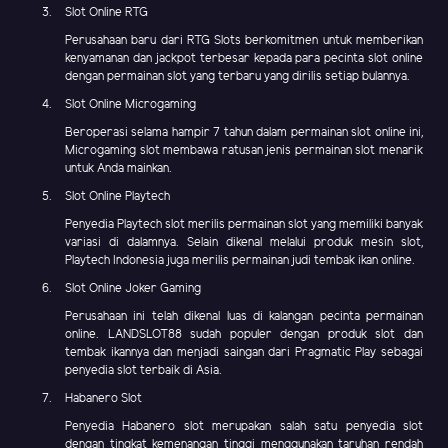
Slot Online RTG
Perusahaan baru dari RTG Slots berkomitmen untuk memberikan
kenyamanan dan jackpot terbesar kepada para pecinta slot online
dengan permainan slot yang terbaru yang dirilis setiap bulannya.
Slot Online Microgaming
Beroperasi selama hampir 7 tahun dalam permainan slot online ini,
Microgaming slot membawa ratusan jenis permainan slot menarik
untuk Anda mainkan.
Slot Online Playtech
Penyedia Playtech slot merilis permainan slot yang memiliki banyak
variasi di dalamnya. Selain dikenal melalui produk mesin slot,
Playtech Indonesia juga merilis permainan judi tembak ikan online.
Slot Online Joker Gaming
Perusahaan ini telah dikenal luas di kalangan pecinta permainan
online. LANDSLOT88 sudah populer dengan produk slot dan
tembak ikannya dan menjadi saingan dari Pragmatic Play sebagai
penyedia slot terbaik di Asia.
Habanero Slot
Penyedia Habanero slot merupakan salah satu penyedia slot
dengan tingkat kemenangan tinggi menggunakan taruhan rendah