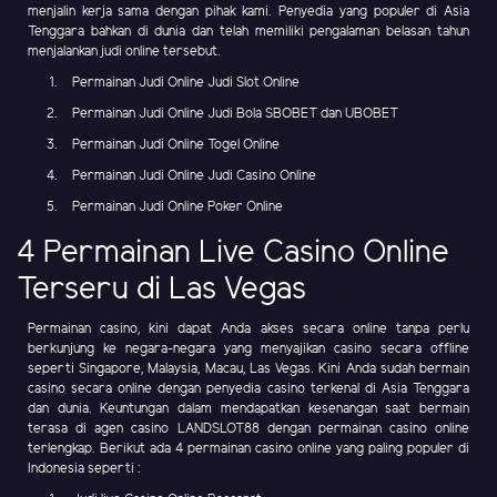
menjalin kerja sama dengan pihak kami. Penyedia yang populer di Asia
Tenggara bahkan di dunia dan telah memiliki pengalaman belasan tahun
menjalankan judi online tersebut.
Permainan Judi Online Judi Slot Online
Permainan Judi Online Judi Bola SBOBET dan UBOBET
Permainan Judi Online Togel Online
Permainan Judi Online Judi Casino Online
Permainan Judi Online Poker Online
4 Permainan Live Casino Online
Terseru di Las Vegas
Permainan casino, kini dapat Anda akses secara online tanpa perlu
berkunjung ke negara-negara yang menyajikan casino secara offline
seperti Singapore, Malaysia, Macau, Las Vegas. Kini Anda sudah bermain
casino secara online dengan penyedia casino terkenal di Asia Tenggara
dan dunia. Keuntungan dalam mendapatkan kesenangan saat bermain
terasa di agen casino LANDSLOT88 dengan permainan casino online
terlengkap. Berikut ada 4 permainan casino online yang paling populer di
Indonesia seperti :