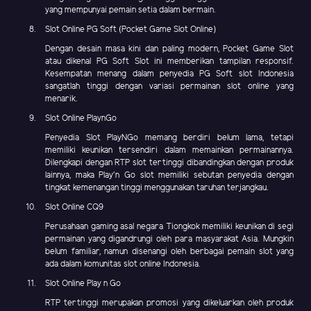
yang mempunyai pemain setia dalam bermain.
Slot Online PG Soft (Pocket Game Slot Online)
Dengan desain masa kini dan paling modern, Pocket Game Slot
atau dikenal PG Soft Slot ini memberikan tampilan responsif.
Kesempatan menang dalam penyedia PG Soft slot Indonesia
sangatlah tinggi dengan variasi permainan slot online yang
menarik.
Slot Online PlaynGo
Penyedia Slot PlayNGo memang berdiri belum lama, tetapi
memiliki keunikan tersendiri dalam memainkan permainannya.
Dilengkapi dengan RTP slot tertinggi dibandingkan dengan produk
lainnya, maka Play'n Go slot memiliki sebutan penyedia dengan
tingkat kemenangan tinggi menggunakan taruhan terjangkau.
Slot Online CQ9
Perusahaan gaming asal negara Tiongkok memiliki keunikan di segi
permainan yang digandrungi oleh para masyarakat Asia. Mungkin
belum familiar, namun disenangi oleh berbagai pemain slot yang
ada dalam komunitas slot online Indonesia.
Slot Online Play n Go
RTP tertinggi merupakan promosi yang dikeluarkan oleh produk