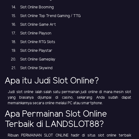
Slot Online Booming
Slot Online Top Trend Gaming / TTG
Slot Online Game Art
Slot Online Playson
Slot Online RTG Slots
Slot Online Playstar
Slot Online Gameplay
Slot Online Skywind
Apa itu Judi Slot Online?
Judi slot online ialah salah satu permainan judi online di mana mesin slot
yang biasanya dijumpai di casino, sekarang Anda sudah dapat
memainkannya secara online melalui PC atau smartphone.
Apa Permainan Slot Online
Terbaik di LANDSLOT88?
Ribuan PERMAINAN SLOT ONLINE hadir di situs slot online terbaik