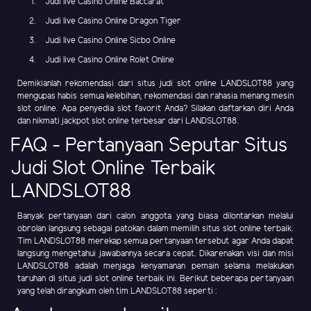
Judi live Casino Online Baccarat
Judi live Casino Online Dragon Tiger
Judi live Casino Online Sicbo Online
Judi live Casino Online Rolet Online
Demikianlah rekomendasi dari situs judi slot online LANDSLOT88 yang
mengupas habis semua kelebihan, rekomendasi dan rahasia menang mesin
slot online. Apa penyedia slot favorit Anda? Silakan daftarkan diri Anda
dan nikmati jackpot slot online terbesar dari LANDSLOT88.
FAQ - Pertanyaan Seputar Situs
Judi Slot Online Terbaik
LANDSLOT88
Banyak pertanyaan dari calon anggota yang biasa dilontarkan melalui
obrolan langsung sebagai patokan dalam memilih situs slot online terbaik.
Tim LANDSLOT88 merekap semua pertanyaan tersebut agar Anda dapat
langsung mengetahui jawabannya secara cepat. Dikarenakan visi dan misi
LANDSLOT88 adalah menjaga kenyamanan pemain selama melakukan
taruhan di situs judi slot online terbaik ini. Berikut beberapa pertanyaan
yang telah dirangkum oleh tim LANDSLOT88 seperti :